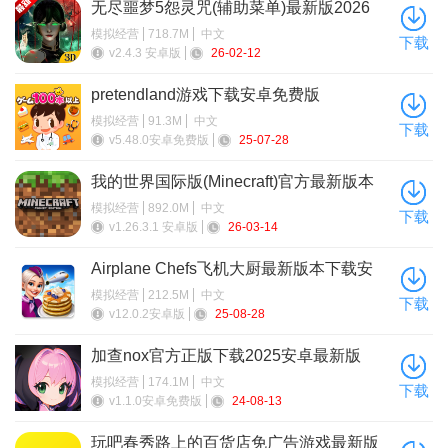
无尽噩梦5怨灵咒(辅助菜单)最新版2026
3、精灵无敌
模拟经营
718.7M
中文
下载
v2.4.3 安卓版
26-02-12
4、兽人无敌
pretendland游戏下载安卓免费版
5、矮人无敌
模拟经营
91.3M
中文
下载
6、无限资源
v5.48.0安卓免费版
25-07-28
7、解锁所有道具
我的世界国际版(Minecraft)官方最新版本
模拟经营
892.0M
中文
下载
v1.26.3.1 安卓版
26-03-14
Airplane Chefs飞机大厨最新版本下载安
卓版
模拟经营
212.5M
中文
下载
v12.0.2安卓版
25-08-28
加查nox官方正版下载2025安卓最新版
模拟经营
174.1M
中文
下载
v1.1.0安卓免费版
24-08-13
玩吧春秀路上的百货店免广告游戏最新版