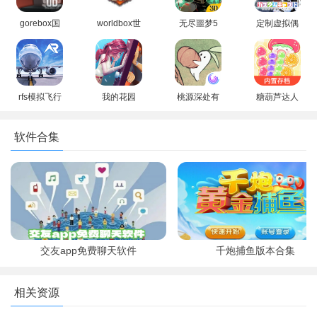
本
gorebox国
worldbox世
无尽噩梦5
定制虚拟偶
际服最新版
界盒子2026
怨灵咒(辅助
像2026最新
如图所示【鼠标右键】点击背包中的装备给人穿戴；
本下载手机
年最新版下
菜单)最新版
版下载安卓
版（G沙盒
载无广告版
2026
免费版
仇恨）
（custom
cast）
rfs模拟飞行
我的花园
桃源深处有
糖葫芦达人
官方最新版
Garden
人家免广告
无广告可以
(真实飞行模
Affairs安卓
游戏正版手
点外卖下载
软件合集
拟器)
最新版
机版
最新免费版
交友app免费聊天软件
千炮捕鱼版本合集
游戏说明
相关资源
是不是手机游戏几乎都被你玩了个遍，但是这款世界盒子