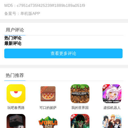
MD5：
c7951d735f425239ff1889b189a051f9
备案号：
单机版APP
用户评论
热门评论
最新评论
如图所示点击打开角色装备界面；
查看更多评论
热门推荐
玩吧春秀路
可口的披萨
我的世界国
虚拟机器人
上的百货店
官方正版下
际版
2游戏
免广告游戏
载2026
(Minecraft)
(Virtual
最新版本
官方最新版
Droid2)