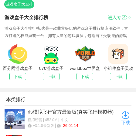
游戏盒子大全排
2024必须要体验一下，作为当下一款可玩性极高的模拟手游，其
行榜
玩法十分的有趣，大家进入游戏将会化身为上帝，你将掌控着地
游戏盒子大全排行榜
进入专区>>
球至高无上的力量，不管你是想要让整个世界毁灭也好，还是让
游戏盒子大全排行榜,这是一款非常好玩的游戏盒子排行榜应用软件，官
世界万物变得生机复苏都完全取决于你自己的想法，自由度超级
方打造的权威游戏平台，拥有大量的游戏资源，包括当下受欢迎的游戏和
高，相信你会因此爱上这款游戏的。
大型厂商的游戏。提供新游戏的提前试玩、游戏攻略、福利礼包等功能。
游戏介绍
全新界面设计，用户体验良好。新增大量好玩游戏，宝贝游戏网带来了游
戏盒子大全排行榜，喜欢的朋友们快快来下载体验吧。
并且，该游戏最大的亮点便是它拥有着十分火爆的像素风
百分网游戏盒子
870游戏盒子
worldbox世界盒
小组件盒子灵动
格，而且采用的还是上帝视角，但是这丝毫不会影响我们的视觉
安卓最新版本
(780游戏盒)正
子2026年最新
岛下载2025安
下载
下载
下载
下载
体验，看久了然而会发现它的魅力所在，在搭配上那令人愉悦的
2026
版最新版2026
版下载无广告版
卓最新版
游戏音效和高自由度的玩法，保证你玩过一次之后便会对其爱不
释手的。
本类排行
游戏特点
rfs模拟飞行官方最新版(真实飞行模拟器)
1、转化僵尸龙
模拟经营
452.0M
中文
下载
v3.1.0最新版
26-01-14
2、人类无敌