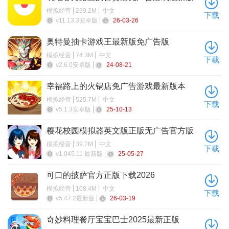
本
模拟经营
239.2M
中文
下载
v11.13.3安卓版
26-03-26
奥特曼抽卡游戏王最新版免广告版
模拟经营
74.3M
中文
下载
v2.6.0安卓版
24-08-21
幸福路上的火锅店免广告游戏最新版本
模拟经营
525.7M
中文
下载
v5.1.3安卓版
25-10-13
樱花校园模拟器英文版正版无广告官方版
模拟经营
39.7M
中文
下载
v1.045.11 最新版
25-05-27
可口的披萨官方正版下载2026
模拟经营
108.4M
中文
下载
v5.47.2最新版
26-03-19
奇妙料理餐厅宝宝巴士2025最新正版