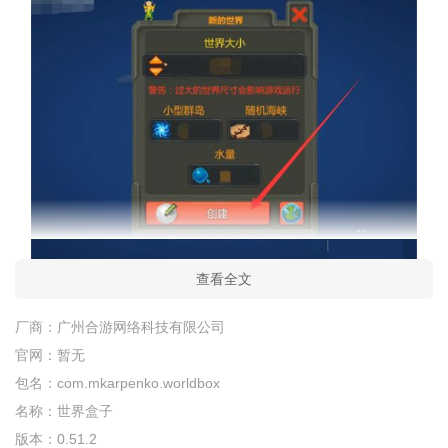
查看全文
如图所示点击【人类】；
厂商：
广州合游网络科技有限公司
官网：
暂无
包名：
com.mkarpenko.worldbox
名称：
世界盒子
版本：
0.51.2