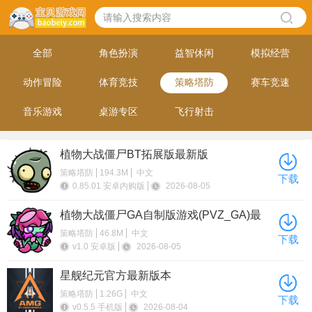
全部
角色扮演
益智休闲
模拟经营
动作冒险
体育竞技
策略塔防
赛车竞速
音乐游戏
桌游专区
飞行射击
植物大战僵尸BT拓展版最新版
策略塔防
194.3M
中文
下载
0.85.01 安卓内购版
2026-08-05
植物大战僵尸GA自制版游戏(PVZ_GA)最
新版本
策略塔防
46.8M
中文
下载
v1.0 安卓版
2026-08-05
星舰纪元官方最新版本
策略塔防
1.26G
中文
下载
v0.5.5 手机版
2026-08-04