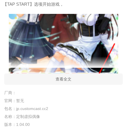
【TAP START】选项开始游戏，
查看全文
厂商：
官网：
暂无
包名：
jp.customcast.cc2
名称：
定制虚拟偶像
版本：
1.04.00