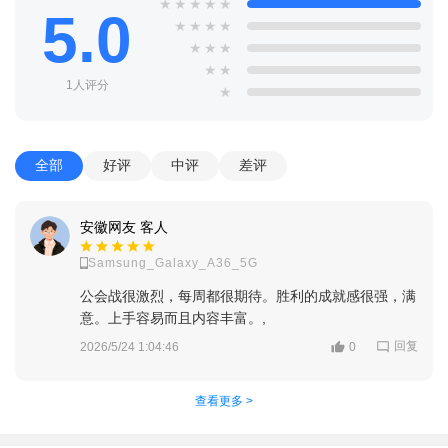
★
★
★
★
★
5.0
★
★
★
★
★
★
★
★
★
1人评分
★
全部
好评
中评
差评
安徽网友 客人
Samsung_Galaxy_A36_5G
公会战很激烈，每周都很期待。胜利的成就感很强，满
意。上手容易而且内容丰富。,
3、进入定制界面，身体部件、服装部将、部件定制、预设和
回复
2026/5/24 1:04:46
0
随机选择等选项，可以根据自己的喜好设计出想要的角色模型，
查看更多 >