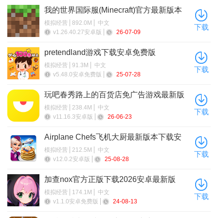
我的世界国际服(Minecraft)官方最新版本
模拟经营
892.0M
中文
下载
v1.26.40.27安卓版
26-07-09
pretendland游戏下载安卓免费版
模拟经营
91.3M
中文
下载
5、虚拟偶像还有不同的姿势和表情可以解锁体验，
v5.48.0安卓免费版
25-07-28
玩吧春秀路上的百货店免广告游戏最新版
本
模拟经营
238.4M
中文
下载
v11.16.3安卓版
26-06-23
Airplane Chefs飞机大厨最新版本下载安
卓版
模拟经营
212.5M
中文
下载
v12.0.2安卓版
25-08-28
加查nox官方正版下载2026安卓最新版
模拟经营
174.1M
中文
下载
v1.1.0安卓免费版
24-08-13