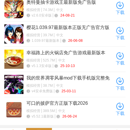
奥特曼抽卡游戏王最新版免广告版
模拟经营
74.3M
中文
下载
v2.6.0安卓版
24-08-21
6、制作完成后，我们还可以选择保存当前设定，以上就是定
制虚拟偶像官方汉化版的玩法了。
樱花1.039.97最新版本正版无广告官方版
模拟经营
39.7M
中文
下载
1.039.97最新版本
26-06-08
幸福路上的火锅店免广告游戏最新版本
模拟经营
525.7M
中文
下载
v5.1.3安卓版
25-10-13
我的世界凋零风暴mod下载手机版完整免
费版（wither storm mod）
模拟经营
38.7M
中文
下载
v4安卓免费版
25-03-11
可口的披萨官方正版下载2026
模拟经营
389.5M
中文
下载
v5.52.1最新版
26-06-24