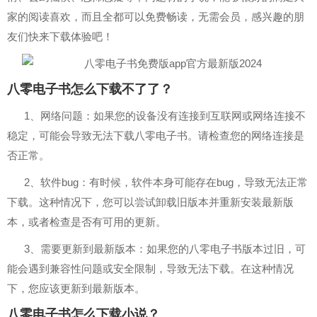
家的阅读喜欢，而且全都可以免费畅读，无需会员，感兴趣的朋
友们快来下载体验吧！
八零电子书怎么下载不了了？
1、网络问题：如果您的设备没有连接到互联网或网络连接不
稳定，可能会导致无法下载八零电子书。请检查您的网络连接是
否正常。‌
2、软件bug：有时候，软件本身可能存在bug，导致无法正常
下载。这种情况下，您可以尝试卸载旧版本并重新安装最新版
本，或者检查是否有可用的更新。‌
3、需要更新到最新版本：如果您的八零电子书版本过旧，可
能会遇到兼容性问题或安全限制，导致无法下载。在这种情况
下，您应该更新到最新版本。
八零电子书怎么下载小说？