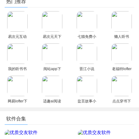
热门推荐
易次元互动
易次元天下
七猫免费小
懒人听书
阅读平台
凰权下载官
说官方下载
app安卓手
app最新版
方最新版
app下载最
机版
2026
新版本
我的听书书
阅站app下
晋江小说
老福特lofter
源app安卓
载官方最新
app下载最
手机版app
官方版
版
新版2026
最新版2026
网易lofter下
适趣ai阅读
盐言故事小
点点穿书下
载安装最新
最新下载官
说软件免费
载安装官方
版本
方免费版
阅读手机版
版2026新版
软件合集