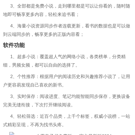
3、全部都是免费小说，走到哪里都是可以让你看的，随时随
地即可畅享更多内容，轻松来追书看；
4、海量小说资源同步作者连载更新，看书的数据也是可以做
到云端同步的，畅享更多的正版内容看；
软件功能
1、超多小说：覆盖超人气的网络小说，各类榜单，分类精
细，男频女频，都可以自由的选择了。
2、个性推荐：根据用户的阅读历史和兴趣推荐小说了，让用
户更容易发现自己喜欢的新书。
3、实时保存：阅读进度、笔记均能智能同步保存，更换设备
完美无缝衔接，下次打开继续阅读。
4、轻松筛选：近百个品类，上千个标签，权威小说榜，一站
式精彩呈现，不再为找书头疼。