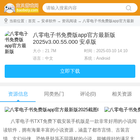
当前位置：
首页
→
安卓软件
→
资讯阅读
→ 八零电子书免费版app官方最新
版2025 v3.00.55.000 安卓版
八零电子书免费版app官方最新版
2025v3.00.55.000 安卓版
大小：
21.7M
时间：2025-03-10 14:10
语言：中文
系统：Android
立即下载
资源信息
同类热门
评论(0)
相关资源
八零电子书TXT免费下载安装手机版是一款非常好用的小说阅
读软件，拥有海量丰富的小说资源，涵盖了都市言情、古装言
情、玄幻仙侠、恐怖悬疑等不同题材的小说，能够很好的满足大