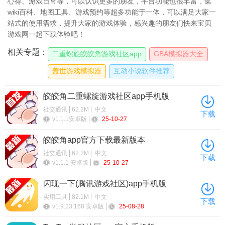
心得、游戏日常等，可以认识更多的朋友，平台功能也很丰富，集
wiki百科、地图工具、游戏预约等超多功能于一体，可以满足大家一
站式的使用需求，提升大家的游戏体验，感兴趣的朋友们快来宝贝
游戏网一起下载体验吧！
相关专题：
二重螺旋皎皎角游戏社区app
GBA模拟器大全
盖世游戏模拟器
互动小说软件推荐
皎皎角二重螺旋游戏社区app手机版
社交通讯
62.2M
中文
下载
v1.1.1安卓版
25-10-27
皎皎角app官方下载最新版本
社交通讯
62.2M
中文
下载
v1.1.1 安卓版
25-10-27
闪现一下(腾讯游戏社区)app手机版
实用工具
82.1M
中文
下载
v1.9.23.168 安卓版
25-08-28