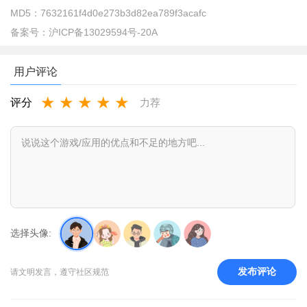
MD5：
7632161f4d0e273b3d82ea789f3acafc
备案号：
沪ICP备13029594号-20A
用户评论
★
★
★
★
★
下载并打开days matter倒数日，进入days matter界面，点击
评分
力荐
屏幕右上方的加号，添加新的倒数日；
选择头像:
发布评论
请文明发言，遵守社区规范