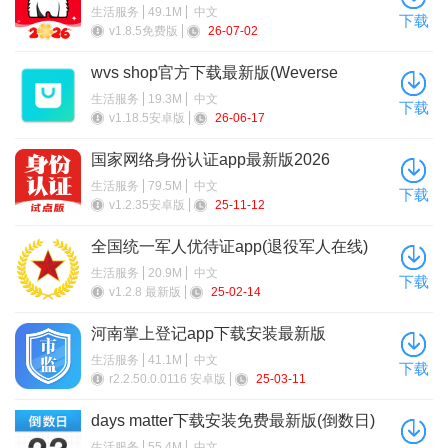
生活服务
49.1M
中文
下载
v1.8.5免费版
26-07-02
wvs shop官方下载最新版(Weverse
Shop)
生活服务
19.3M
中文
下载
v1.18.5安卓版
26-06-17
国家网络身份认证app最新版2026
生活服务
79.5M
中文
下载
v1.2.35安卓版
25-11-12
全国统一军人优待证app(退役军人在线)
下载
生活服务
20.9M
中文
下载
v1.2.8 最新版
25-02-14
河南掌上登记app下载安装最新版
生活服务
41.1M
中文
下载
r2.2.50.0.0116 安卓版
25-03-11
days matter下载安装免费最新版(倒数日)
返回倒数日主页面，可以在列表页可看到刚刚设置的倒数
生活服务
55.4M
中文