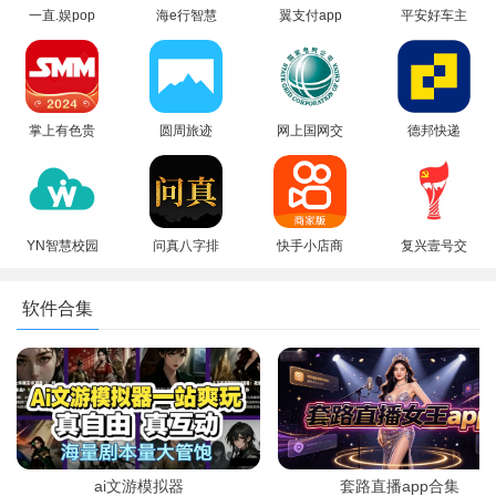
一直.娱pop
海e行智慧
翼支付app
平安好车主
下载最新版
版app下载
下载安装最
app下载手
本(YZY)
官方最新版
新版本
机版
掌上有色贵
圆周旅迹
网上国网交
德邦快递
金属价格
APP2026最
电费app安
app官方下
app2026最
新版本下载
卓最新版
载最新版本
新版
YN智慧校园
问真八字排
快手小店商
复兴壹号交
app下载官
盘app官方
家版app下
党费app官
方最新版
最新版2026
载手机版
方下载最新
软件合集
版
ai文游模拟器
套路直播app合集