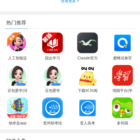
查看更多 >
热门推荐
3、然后点击下方出现的拍照按钮，并选择想要分享的对象即
人工智能逗
国企学习
ClassIn官方
蜜蜂试卷官
可
鲍app下载
app官方手
免费下载最
方正版2026
安装最新版
机版
新版
最新版
豆包爱学(河
豆包爱学
下载叫.叫阅
强国平台(学
马爱学)app
app下载官
读app最新
习强国)app
官方正版手
方最新版
版免费安装
手机最新版
机版
2026
纳米盒app
贵州招考综
贵人高考
多邻国
安卓版2026
合信息平台
app官方下
duolingo官
下载官方手
载最新版(贵
方下载最新