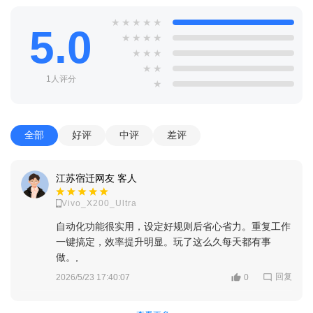
★
★
★
★
★
5.0
★
★
★
★
★
★
★
★
★
1人评分
★
全部
好评
中评
差评
江苏宿迁网友 客人
Vivo_X200_Ultra
自动化功能很实用，设定好规则后省心省力。重复工作
一键搞定，效率提升明显。玩了这么久每天都有事
做。,
回复
2026/5/23 17:40:07
0