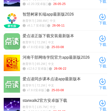
分，就可以快速了解所有即将到来的天文事件和可见的天体！
下载
v2.20.3安卓版
26-05-25
+ Star Walk 2根据您的位置在手机屏幕上显示实时天图。您拿
智慧树家长端app最新版2026
起手机并指向天空时，星图会使用内置陀螺仪跟踪您的动作，以
教育学习
288.4M
中文
下载
匹配屏幕上的地图和您所在位置可见的星星！
v8.1.7 安卓版
26-06-11
+ 创建快捷方式，将您的观星体验提升到一个全新的水平。
爱点读正版下载安装最新版本
转到“今晚可见”部分并添加Siri的快捷方式。 下次您想要访问您所
教育学习
72.2M
中文
下载
v7.8.0安卓版
25-03-08
在位置的天文事件列表时，请询问Siri，您会比以往更快。
软件介绍
河南干部网络学院官方app最新版2026
教育学习
65.2M
中文
Star Walk2完全解锁中文正版能够为用户提供一系列可观察的
下载
v12.6.2 安卓版
26-06-22
奇妙星体3D模型包括了星座、矮行星、人造卫星等等，用户可以
爱点读同步课本点读app最新版本
随意放大仔细观察，从而可以感受到一系列奇妙的星体元素。该
教育学习
72.2M
中文
软更是采用了更适于视网膜显示的炫动色彩界面以及能够营造出
下载
v7.8.0安卓版
25-03-08
氛围感的音效，相信给用户带来身临其境的感觉。
starwalk2官方安卓版下载
软件特色
教育学习
135.7M
中文
下载