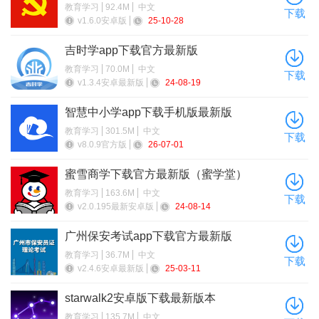
教育学习
92.4M
中文
下载
v1.6.0安卓版
25-10-28
吉时学app下载官方最新版
软件功能
教育学习
70.0M
中文
下载
+ 夜间模式可让您在夜间的观星更加舒适。
v1.3.4安卓最新版
24-08-19
+ 查找和研究深空天体，如流星雨，行星状星云，星团等。
智慧中小学app下载手机版最新版
教育学习
301.5M
中文
+ 触摸屏幕右上角的拨号图标，您可以选择任何日期和时间并
下载
v8.0.9官方版
26-07-01
观察不同时段的天空。
蜜雪商学下载官方最新版（蜜学堂）
+ 深入了解星座在夜空中的尺度和位置。享受观察美妙的星座
教育学习
163.6M
中文
下载
3D模型，将它们颠倒过来，阅读他们的故事。
v2.0.195最新安卓版
24-08-14
软件亮点
广州保安考试app下载官方最新版
+ 随时了解太空和天文学的最新消息。 应用程序中的“最新消
教育学习
36.7M
中文
下载
v2.4.6安卓最新版
25-03-11
息”部分将告诉用户最突出的天体事件。 您不会错过任何大事！
starwalk2安卓版下载最新版本
+ 今天天堂里有什么？您一打开Star Walk 2中的“今晚可见”部
教育学习
135.7M
中文