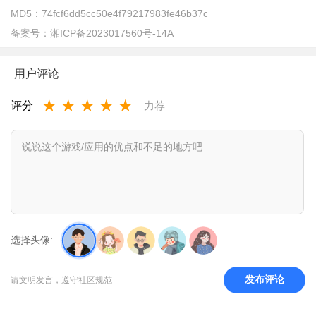
MD5：
74fcf6dd5cc50e4f79217983fe46b37c
备案号：
湘ICP备2023017560号-14A
用户评论
★
★
★
★
★
评分
力荐
2、接着再次点击左上角的分享按钮，即可调出拍照按钮
选择头像:
发布评论
请文明发言，遵守社区规范