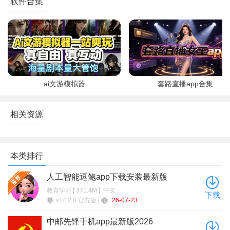
软件合集
机版
州招考)
版
ai文游模拟器
套路直播app合集
相关资源
本类排行
人工智能逗鲍app下载安装最新版
教育学习
371.4M
中文
下载
v14.2.0 官方版
26-07-23
中邮先锋手机app最新版2026