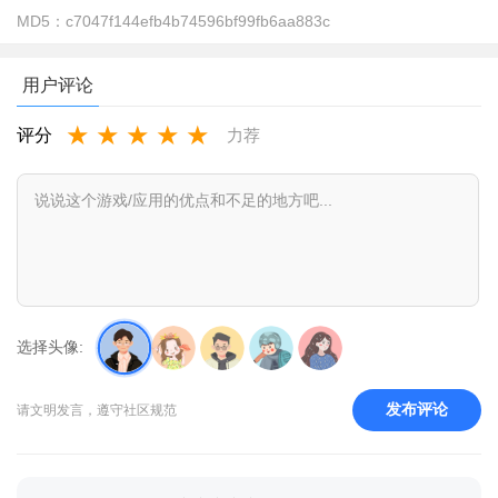
MD5：
c7047f144efb4b74596bf99fb6aa883c
用户评论
★
★
★
★
★
评分
力荐
be my eyes国内能用吗？
bemyeyes是一款针对视障人士的应用，它是一种国际化的应
用，并且在全球范围内使用。
国内视障人士可以使用bemyeyes应用，不过需要注意的是，
由于应用中的服务人员和使用者都是全球的个人志愿者，因此可
选择头像:
能会存在语言和时差等方面的问题。
同时，由于中国大陆的网络策略，bemyeyes应用可能会受到
发布评论
请文明发言，遵守社区规范
网络限制而无法正常访问。
大家如果想要使用bemyeyes应用，建议先测试网络环境是否