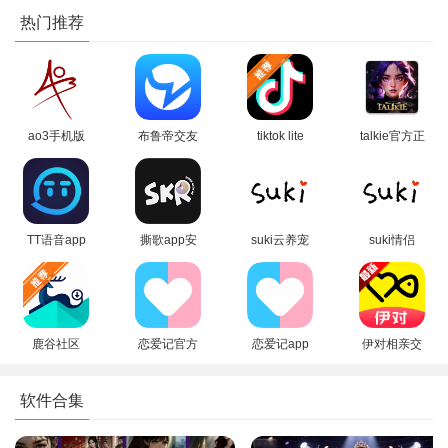
热门推荐
ao3手机版
布鲁帝交友
tiktok lite
talkie官方正
下载官方正
软件(Blued)
apk 2026最
版下载最新
版最新版
官方手机版
新版本
版本
TT语音app
撕歌app安
suki云养宠
suki情侣
官方正版手
卓手机版
官方app手
app下载最
机版
机版
新2026安卓
版
鹿谷社区
恋爱记官方
恋爱记app
伊对相亲交
app安装
app下载
安卓手机版
友app最新
2026最新版
2026最新版
版本
软件合集