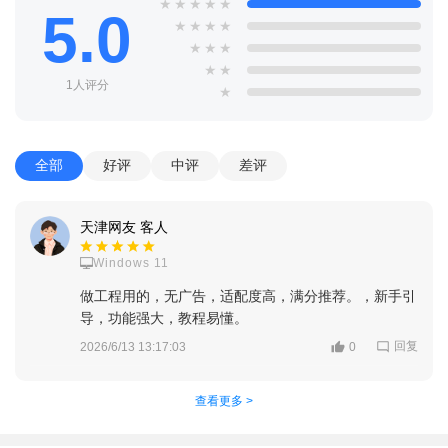
★
★
★
★
★
允许使用，或者在使用过程中积极寻找志愿者和服务者，以便更
5.0
★
★
★
★
好地使用该应用并获得帮助。
★
★
★
★
★
be my eyes怎么注册？Be My Eyes怎么注册志愿
1人评分
★
者？
1、在宝贝游戏网下载安装be my eyes最新软件
全部
好评
中评
差评
2、进入后可以根据自己的需求选择身份，这里选择成为志愿
者，然后需要同意相关的隐私和条款
天津网友 客人
Windows 11
做工程用的，无广告，适配度高，满分推荐。，新手引
导，功能强大，教程易懂。
回复
2026/6/13 13:17:03
0
查看更多 >