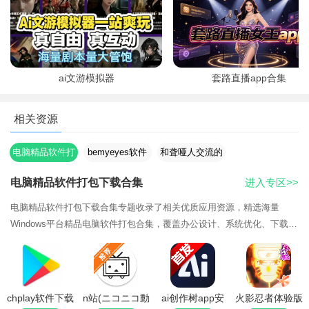
3、然后选择使用电子邮件继续
ai文游模拟器
套路直播app合集
相关资源
电脑精品软件打
bemyeyes软件
和聋哑人交流的
包下载合集
合集
应用
电脑精品软件打包下载合集
进入专区>>
电脑精品软件打包下载合集专题收录了相关优质应用资源，精选海量
Windows平台精品电脑软件打包合集，覆盖办公设计、系统优化、下载解
压等分类，全部去除捆绑广告，提供网盘打包直链下载，附带详细安装步
骤与常见问题修复方案，新电脑重装系统一键配齐常用工具。持续更新最
新版本，欢迎下载体验。
chplay软件下载
n站(ニコニコ動
ai创作树app安
火影忍者体验版