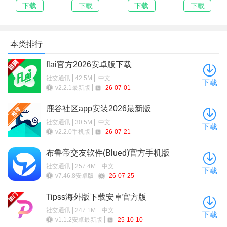
apk(Google
画)官方下载
卓最新版2026
下载安装
下载
下载
下载
下载
Play 商店)
2026最新版
本类排行
flai官方2026安卓版下载
社交通讯
42.5M
中文
下载
v2.2.1最新版
26-07-01
鹿谷社区app安装2026最新版
社交通讯
30.5M
中文
下载
v2.2.0手机版
26-07-21
布鲁帝交友软件(Blued)官方手机版
4、然后输入您的姓名、电子邮件、密码等信息，点击下一步
社交通讯
257.4M
中文
下载
v7.46.8安卓版
26-07-25
Tipss海外版下载安卓官方版
社交通讯
247.1M
中文
下载
v1.1.2安卓最新版
25-10-10