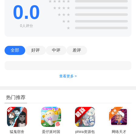
★
★
★
★
★
0.0
★
★
★
★
★
★
★
★
★
0人评分
★
全部
好评
中评
差评
查看更多 >
热门推荐
猛鬼宿舍
蛋仔派对国
phira资源包
网络天才