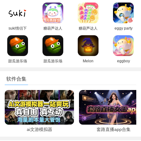
mod菜单功
际服Eggy
下载安卓最
akinator下
能(主播同款
点击主界面这个外卖图标；
Party下载正
新版
载安卓中文
游戏)
版
版
选择你想吃的食物，加购，然后点外卖就可以了。
suki情侣下
糖葫芦达人
糖葫芦达人
eggy party
糖葫芦达人内置菜单
载最新版本
正版游戏
无广告全解
国际服官方
2026下载
锁游戏
版下载最新
1、在本站下载安装糖葫芦达人内置菜单版
(Tanghulu
(Tanghulu
版
Master)
Master)官方
正版
甜瓜游乐场
甜瓜游乐场
Melon
eggboy
中文版无广
国际版无广
Sandbox甜
party国际服
告2026汉化
告中文版
瓜游乐场国
下载2026最
软件合集
版
际版下载
新版
ai文游模拟器
套路直播app合集