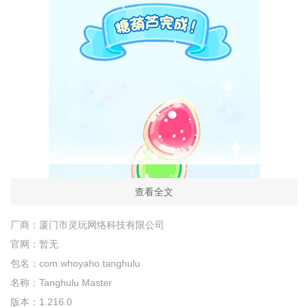
查看全文
厂商：
厦门市灵玩网络科技有限公司
官网：
暂无
包名：
com.whoyaho.tanghulu
名称：
Tanghulu Master
版本：
1.216.0