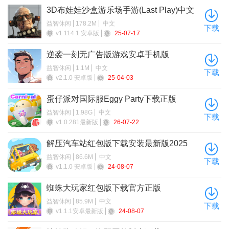
3D布娃娃沙盒游乐场手游(Last Play)中文
最新版
益智休闲
178.2M
中文
下载
v1.114.1 安卓版
25-07-17
逆袭一刻无广告版游戏安卓手机版
益智休闲
1.1M
中文
下载
v2.1.0 安卓版
25-04-03
蛋仔派对国际服Eggy Party下载正版
益智休闲
1.98G
中文
下载
v1.0.281最新版
26-07-22
解压汽车站红包版下载安装最新版2025
益智休闲
86.6M
中文
下载
v1.1.0 安卓版
24-08-07
游戏亮点
蜘蛛大玩家红包版下载官方正版
1、能够作为图片日记本，可以随时添加图片来记录，非常方
益智休闲
85.9M
中文
下载
便
v1.1.1安卓最新版
24-08-07
2、还可以作为旅行日志，随时记录你在旅途中的所见所闻