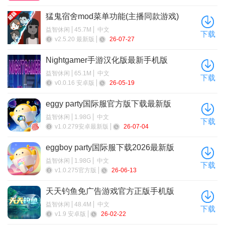
3. 实用性：提供了日常任务、共享日历等功能，帮助情侣们
猛鬼宿舍mod菜单功能(主播同款游戏)
更好地规划和管理彼此的日常生活。
益智休闲
45.7M
中文
下载
4. 社交性：允许情侣们在私密的交流空间中分享生活点滴和
v2.5.20 最新版
26-07-27
情感，增强双方之间的了解和亲近感。
Nightgamer手游汉化版最新手机版
益智休闲
65.1M
中文
下载
v0.0.16 安卓版
26-05-19
eggy party国际服官方版下载最新版
益智休闲
1.98G
中文
下载
v1.0.279安卓最新版
26-07-04
eggboy party国际服下载2026最新版
益智休闲
1.98G
中文
下载
v1.0.275官方版
26-06-13
天天钓鱼免广告游戏官方正版手机版
益智休闲
48.4M
中文
下载
v1.9 安卓版
26-02-22