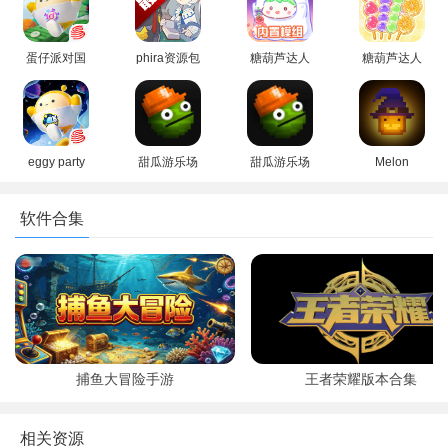
版
游戏)
蛋仔派对国
phira资源包
糖葫芦达人
糖葫芦达人
际服Eggy
下载安卓最
正版游戏
无广告全解
Party下载正
新版
2026下载
锁游戏
版
(Tanghulu
(Tanghulu
Master)
Master)官方
正版
eggy party
甜瓜游乐场
甜瓜游乐场
Melon
国际服官方
中文版无广
国际版无广
Sandbox甜
版下载最新
告2026汉化
告中文版
瓜游乐场国
软件合集
版
版
际版下载
捕鱼大冒险手游
王者荣耀版本合集
应用说明
suki情侣软件给大家带来，这是一款提供了恋爱体验的软件，
相关资源