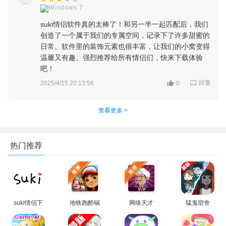
3、同样，也可以将自己的匹配码复制发送给对方，让对方进
Windows 7
行匹配，还能通过qq和微信区邀请另一半。
suki情侣软件真的太棒了！和另一半一起匹配后，我们
创造了一个属于我们的专属空间，记录下了许多甜蜜的
日常。软件里的装饰元素也很丰富，让我们的小窝变得
温馨又有趣。强烈推荐给所有情侣们，快来下载体验
吧！
回复
2025/4/15 20:13:56
0
查看更多 >
热门推荐
suki情侣下
地铁跑酷锅
网络天才
猛鬼宿舍
载最新版本
巴洛阳同款
akinator下
mod菜单功
版本下载
载安卓中文
能(主播同款