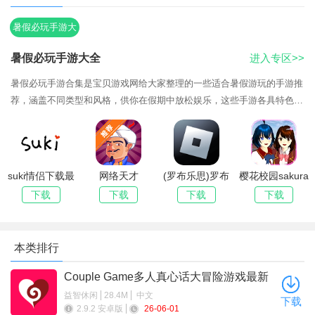
在这里用户朋友可以感受到更加精彩的恋爱特色体验，您可以随
时随时感受到更加趣味性的恋爱服务，小伙伴们现在就来下载
暑假必玩手游大
吧！
全
暑假必玩手游大全
进入专区>>
游戏介绍
暑假必玩手游合集是宝贝游戏网给大家整理的一些适合暑假游玩的手游推
欢迎踏上Suki恋爱旅程！和那个让你心动的人匹配在一起，创
荐，涵盖不同类型和风格，供你在假期中放松娱乐，这些手游各具特色，
适合不同类型的玩家。在这个暑假，无论你是想要体验冒险、策略、竞技
造一个空间，培养一个萌宠，每天都能发现并记录彼此的恋爱瞬
还是休闲
间，用户通过下载软件并绑定自己的另一半即可开始互动了，在
软件中你可以记录你们的恋爱日常以及各种重要的日子，能够帮
suki情侣下载最
网络天才
(罗布乐思)罗布
樱花校园sakura
助用户快速增进彼此间的感情！
新版本
akinator安卓中
勒斯roblox国际
schoolsimulator
下载
下载
下载
下载
游戏特色
文版安装
服最新版2026
下载正版英文版
1. 安全性：情侣小窝app注重用户隐私和数据安全，采用先进
本类排行
的加密技术，确保情侣们的交流内容不会被泄露。
2. 趣味性：内置一些有趣的任务和挑战，让情侣们在互动中
Couple Game多人真心话大冒险游戏最新
版本2026
增添乐趣和新鲜感。
益智休闲
28.4M
中文
下载
2.9.2 安卓版
26-06-01