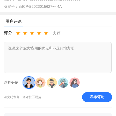
备案号：
渝ICP备2023015627号-4A
2、点击下方的“去匹配”，然后会弹出匹配窗口，输入对方的
用户评论
匹配码即可。
★
★
★
★
★
评分
力荐
选择头像:
发布评论
请文明发言，遵守社区规范