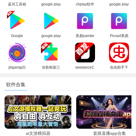
蓝河工具箱
google play
chplay软件
google play
官方下载
商店2026官
下载
商店下载官
2026最新版
方版
apk(Google
方安卓版
Play 商店)
3、选择添加照片
Google
google play
美易painter
Picsart美易
Play 谷歌商
商店应用
软件下载官
正版下载免
店paypal下
app最新版
方正版
费版中文版
载最新安卓
本2026
(Picsart)
版
jiligamg(G
谷歌框架三
seedance2.
虫虫助手下
站)叽哩叽哩
件套最新版
0模型官方
载官方正版
游戏网最新
下载官方免
下载正版
下载2026没
软件合集
版2025
费版
有病毒版
（GooglePl
ay服务）
ai文游模拟器
套路直播app合集
打开文件找到下载的DNG文件