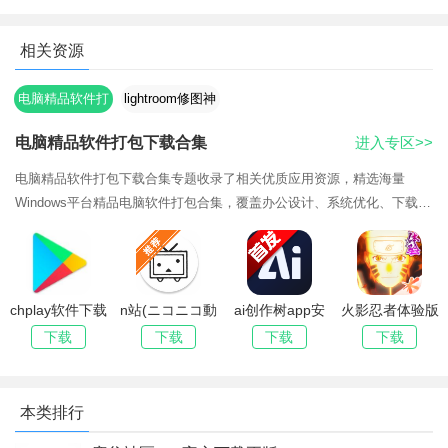
4、打开导入预设文件到 lightroom
相关资源
电脑精品软件打
lightroom修图神
包下载合集
器
电脑精品软件打包下载合集
进入专区>>
电脑精品软件打包下载合集专题收录了相关优质应用资源，精选海量
Windows平台精品电脑软件打包合集，覆盖办公设计、系统优化、下载解
压等分类，全部去除捆绑广告，提供网盘打包直链下载，附带详细安装步
骤与常见问题修复方案，新电脑重装系统一键配齐常用工具。持续更新最
新版本，欢迎下载体验。
chplay软件下载
n站(ニコニコ動
ai创作树app安
火影忍者体验版
apk(Google
画)官方下载
卓最新版2026
下载安装
下载
下载
下载
下载
Play 商店)
2026最新版
本类排行