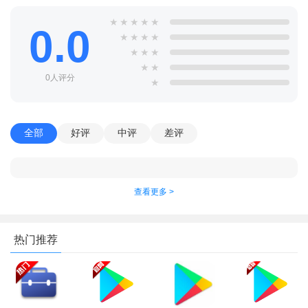
★
★
★
★
★
0.0
★
★
★
★
★
★
★
★
★
0人评分
★
全部
好评
中评
差评
2、点三个点的按钮
查看更多 >
热门推荐