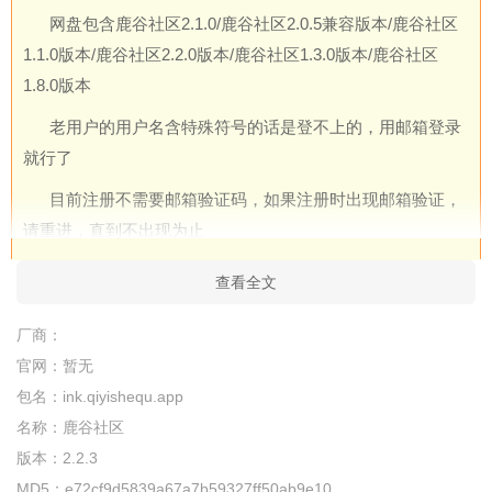
网盘包含鹿谷社区2.1.0/
鹿谷社区2.0.5兼容版本/
鹿谷社区
1.1.0版本/
鹿谷社区2.2.0版本/
鹿谷社区1.3.0版本/
鹿谷社区
1.8.0版本
老用户的用户名含特殊符号的话是登不上的，用邮箱登录
就行了
目前注册不需要邮箱验证码，如果注册时出现邮箱验证，
请重进，直到不出现为止
注意：需要找回的老用户是指旧版本的正式用户（旧版本
查看全文
已验证邮箱的用户），如果你在旧版本没有验证邮箱成为正式
用户，那么请重新注册。新版本只保留了旧版本正式用户的数
厂商：
据。
官网：
暂无
包名：
ink.qiyishequ.app
鹿谷社区使用教程？
名称：
鹿谷社区
1、首次进入软件，需要点击【授权】
版本：
2.2.3
MD5：
e72cf9d5839a67a7b59327ff50ab9e10