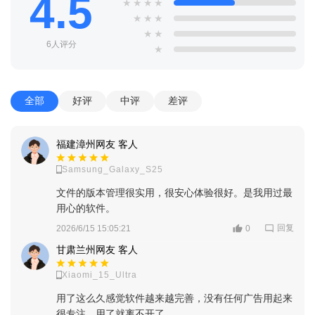
4.5
★
★
★
★
★
★
★
★
★
6人评分
★
全部
好评
中评
差评
福建漳州网友 客人
Samsung_Galaxy_S25
2、进入首页，系统会推送最新的软件游戏资源，以及推荐资
文件的版本管理很实用，很安心体验很好。是我用过最
源等
用心的软件。
回复
2026/6/15 15:05:21
0
甘肃兰州网友 客人
Xiaomi_15_Ultra
用了这么久感觉软件越来越完善，没有任何广告用起来
很专注。用了就离不开了。