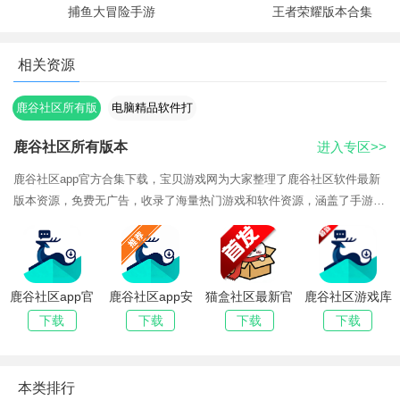
捕鱼大冒险手游
王者荣耀版本合集
相关资源
鹿谷社区所有版
电脑精品软件打
本
包下载合集
鹿谷社区所有版本
进入专区>>
鹿谷社区app官方合集下载，宝贝游戏网为大家整理了鹿谷社区软件最新
版本资源，免费无广告，收录了海量热门游戏和软件资源，涵盖了手游、
PC、主机、Galgame、ACG移植等不同类型游戏，无需会员和付费，可
以直接免费下载
鹿谷社区app官
鹿谷社区app安
猫盒社区最新官
鹿谷社区游戏库
方下载正版
装2026最新版
方版(喵盒社区)
最新版下载
下载
下载
下载
下载
本类排行