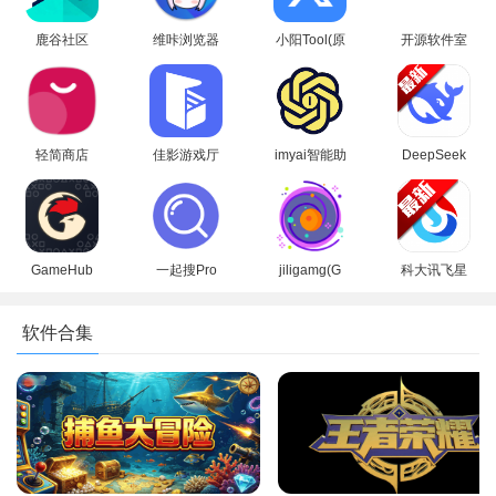
鹿谷社区
维咔浏览器
小阳Tool(原
开源软件室
app官方下
官方免费下
小阳软件库)
app安卓手
载正版
载最新版本
最新版本
机版
轻简商店
佳影游戏厅
imyai智能助
DeepSeek
app安卓手
2官方最新
手app最新
app下载官
机版
版本
版本2026
方手机版
GameHub
一起搜Pro
jiligamg(G
科大讯飞星
模拟器2026
软件安卓手
站)叽哩叽哩
火认知大模
最新版(盖世
机版
游戏网最新
型app最新
软件合集
游戏)
版2025
版2026
4、任意分类可以解锁更多资源内容