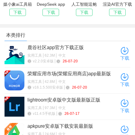
体验哦！
媒小象ai工具箱
DeepSeek app
人工智能逗鲍
渲染AI官方下载
手机版(原名媒
下载官方手机版
app下载安装最
最新版
下载
下载
下载
下载
工坊)
新版
本类排行
鹿谷社区app官方下载正版
实用工具
62.3M
中文
下载
v2.2.0安卓版
26-07-20
4、进入识别类以页面，可以用看到动物识别、菜品识别、品
荣耀应用市场(荣耀应用商店)app最新版
牌识别等功能可以使用
2026
实用工具
42.8M
中文
下载
v16.1.5.500安卓版
26-07-20
lightroom安卓版中文版最新版正版
实用工具
97.3M
中文
下载
v11.4.5手机版
26-07-17
apkpure安卓版下载安装最新版
实用工具
24.6M
中文