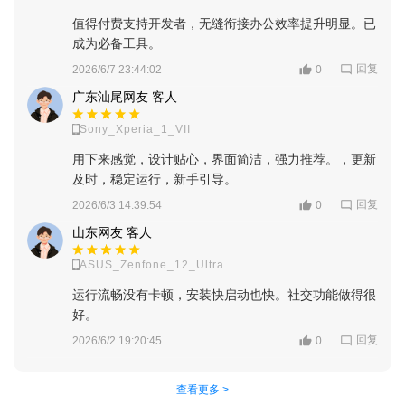
值得付费支持开发者，无缝衔接办公效率提升明显。已
成为必备工具。
2、进入首页可以看到图片增强、AI文字处理等超多功能
回复
2026/6/7 23:44:02
0
广东汕尾网友 客人
Sony_Xperia_1_VII
用下来感觉，设计贴心，界面简洁，强力推荐。，更新
及时，稳定运行，新手引导。
回复
2026/6/3 14:39:54
0
山东网友 客人
ASUS_Zenfone_12_Ultra
运行流畅没有卡顿，安装快启动也快。社交功能做得很
好。
回复
2026/6/2 19:20:45
0
查看更多 >