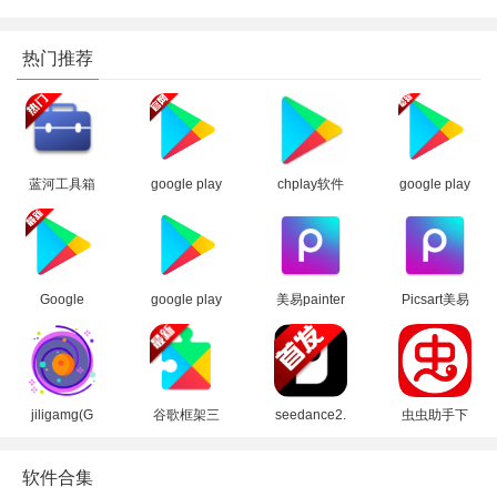
热门推荐
蓝河工具箱
google play
chplay软件
google play
官方下载
商店2026官
下载
商店下载官
2026最新版
方版
apk(Google
方安卓版
Play 商店)
Google
google play
美易painter
Picsart美易
Play 谷歌商
商店应用
软件下载官
正版下载免
店paypal下
app最新版
方正版
费版中文版
载最新安卓
本2026
(Picsart)
版
3、在图像类页面为大家提供了图像清晰度增强、图像去雾、
jiligamg(G
谷歌框架三
seedance2.
虫虫助手下
黑白图像上色等功能
站)叽哩叽哩
件套最新版
0模型官方
载官方正版
游戏网最新
下载官方免
下载正版
下载2026没
软件合集
版2025
费版
有病毒版