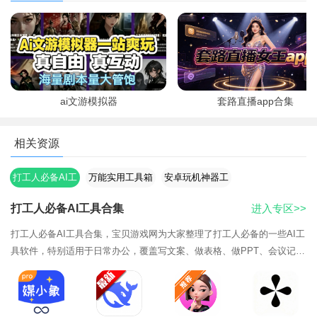
（GooglePl
ay服务）
ai文游模拟器
套路直播app合集
相关资源
打工人必备AI工
万能实用工具箱
安卓玩机神器工
具合集
app推荐
具大全
打工人必备AI工具合集
进入专区>>
打工人必备AI工具合集，宝贝游戏网为大家整理了打工人必备的一些AI工
具软件，特别适用于日常办公，覆盖写文案、做表格、做PPT、会议记录
等场景，能够轻松满足大家的各种使用需求，更好的提高大家办公的效
率，新手小白也能轻松上手，完全不用担心，操作都很简单，只需输入相
关需求就能快速生成，非常方便，感兴趣的朋友们可以来宝贝游戏网下载