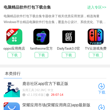
包下载合集
质助手
全
电脑精品软件打包下载合集
进入专区>>
电脑精品软件打包下载合集专题收录了相关优质应用资源，精选海量
2、这个时候软件会弹窗提醒是否解锁90帧，点击确认；
Windows平台精品电脑软件打包合集，覆盖办公设计、系统优化、下载解
压等分类，全部去除捆绑广告，提供网盘打包直链下载，附带详细安装步
骤与常见问题修
oppo应用商店
fantheone官方
DailyTask3.0官
TV云游戏免费
(oppo软件商店)
下载正版
方最新版
平台软件官方版
下载
下载
下载
下载
最新版本2026
本类排行
鹿谷社区app官方下载正版
实用工具
62.3M
中文
下载
v2.1.0安卓版
26-07-14
荣耀应用市场(荣耀应用商店)app最新版
2026