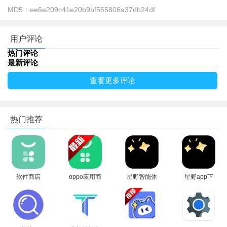
MD5：
ee6e209c41e20b9bf565806a37db24df
用户评论
热门评论
最新评论
查看更多评论
90fps使用教程
1、打开软件，选择全局模式GLOBAL，再点击解锁90帧模
式；
热门推荐
软件商店
oppo应用商
星野智能体
星野app下
oppo官方下
店(oppo软
app安卓手
载官方版免
载最新版安
件商店)最新
机版
费最新版
装
版本2026