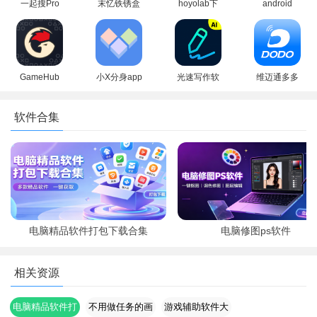
一起搜Pro
末忆铁锈盒
hoyolab下
android
软件安卓手
子官方版特
载最新版
system
机版
色app
2026安卓版
webview官
方下载最新
版本
GameHub
小X分身app
光速写作软
维迈通多多
模拟器2026
官方最新版
件下载手机
app安卓下
最新版(盖世
版安装
载最新版
软件合集
游戏)
电脑精品软件打包下载合集
电脑修图ps软件
相关资源
电脑精品软件打
不用做任务的画
游戏辅助软件大