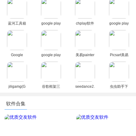
蓝河工具箱
google play
chplay软件
google play
官方下载
商店2026官
下载
商店下载官
2026最新版
方版
apk(Google
方安卓版
Play 商店)
Google
google play
美易painter
Picsart美易
Play 谷歌商
商店应用
软件下载官
正版下载免
店paypal下
app最新版
方正版
费版中文版
载最新安卓
本2026
(Picsart)
版
jiligamg(G
谷歌框架三
seedance2.
虫虫助手下
站)叽哩叽哩
件套最新版
0模型官方
载官方正版
游戏网最新
下载官方免
下载正版
下载2026没
软件合集
版2025
费版
有病毒版
（GooglePl
ay服务）