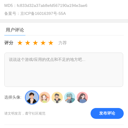
MD5：
fc833d32a37ab8efd567190a194e3ae6
备案号：
京ICP备16016397号-55A
用户评论
★
★
★
★
★
评分
力荐
抖音特效君使用说明
1、电脑需要提前下载好必备的软件工具。AE、EC（Effect
Creator）、PS。AE和PS如果找不到破解版的话，直接上淘宝购
买，几块钱就搞定，能节省你搜索软件的时间，EC直接在抖音的
特效开放平台下载。
选择头像:
2、手机需要下载【抖音特效君】APP，用实名认证的抖音号
登陆【抖音特效君】APP。这个账号非常重要，到时用来提现
发布评论
请文明发言，遵守社区规范
的，所以一定要实名，不然无法提现