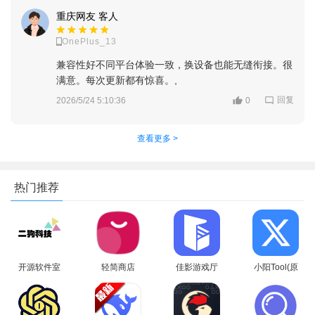
重庆网友 客人
OnePlus_13
兼容性好不同平台体验一致，换设备也能无缝衔接。很
满意。每次更新都有惊喜。,
回复
2026/5/24 5:10:36
0
查看更多 >
3、开始赚第一笔钱。在【抖音特效君】APP里面，点击【钱
热门推荐
包】-【新人任务】，进入新人任务领取页面~新人可以先在这里
接新人任务，第一个任务完成是能获得100元奖励的，难度不
大，按照要求提交合格的作品即可
开源软件室
轻简商店
佳影游戏厅
小阳Tool(原
app安卓手
app安卓手
2官方最新
小阳软件库)
机版
机版
版本
最新版本