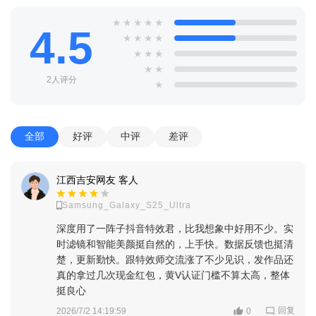
★
★
★
★
★
4.5
★
★
★
★
★
★
★
★
★
2人评分
★
全部
好评
中评
差评
江西吉安网友 客人
Samsung_Galaxy_S25_Ultra
深度用了一阵子抖音特效君，比我想象中好用不少。实
时滤镜和智能美颜挺自然的，上手快。数据反馈也挺清
楚，更新勤快。跟特效师交流涨了不少见识，发作品还
真的拿过几次现金红包，黄V认证门槛不算太高，整体
挺良心
回复
2026/7/2 14:19:59
0