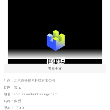
查看全文
厂商：
北京微播视界科技有限公司
官网：
暂无
包名：
com.ss.android.ies.ugc.cam
名称：
像塑
版本：
17.0.0