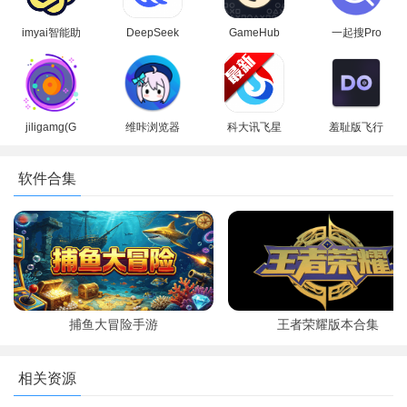
imyai智能助
DeepSeek
GameHub
一起搜Pro
手app最新
app下载官
模拟器2026
软件安卓手
版本2026
方手机版
最新版(盖世
机版
游戏)
jiligamg(G
维咔浏览器
科大讯飞星
羞耻版飞行
站)叽哩叽哩
官方免费下
火认知大模
棋双人模式
游戏网最新
载最新版本
型app最新
下载最新版
软件合集
版2025
版2026
本(dofm)
捕鱼大冒险手游
王者荣耀版本合集
相关资源