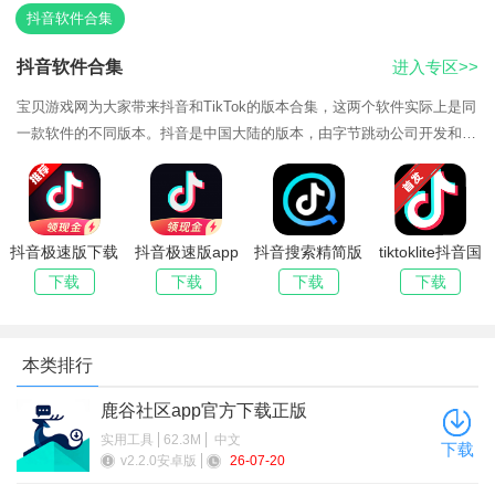
抖音软件合集
抖音软件合集
进入专区>>
宝贝游戏网为大家带来抖音和TikTok的版本合集，这两个软件实际上是同
一款软件的不同版本。抖音是中国大陆的版本，由字节跳动公司开发和运
营。它的主要功能是短视频分享，用户可以上传和观看短小的、富有创意
4、而且官方已经提供了非常详细的教程，哪怕你是纯小白，
的视频，
自我摸索3天左右，基本都能做出一份不错的作品了，如果有人带
你的话，1天内就能上手了
抖音极速版下载
抖音极速版app
抖音搜索精简版
tiktoklite抖音国
2026最新版安
最新版本2026
app手机版
际服极速版下载
下载
下载
下载
下载
5、后面就直接在APP里面的任务广场接任务就可以了，每一
装
期的任务都有详细的说明
本类排行
鹿谷社区app官方下载正版
实用工具
62.3M
中文
下载
v2.2.0安卓版
26-07-20